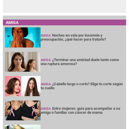
AMIGA
Noches en vela por insomnio y
AMIGA
preocupación, ¿qué hacer para tratarlo?
¿Terminar una amistad duele tanto como
AMIGA
una ruptura amorosa?
¿Cabello largo o corto? Elige tu corte según
AMIGA
tu cuello
Entre mujeres: guía para acompañar a su
AMIGA
amiga o familiar con cáncer de mama