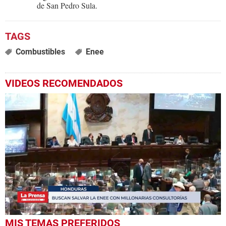
de San Pedro Sula.
Combustibles
Enee
VIDEOS RECOMENDADOS
0
MIS TEMAS PREFERIDOS