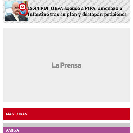
18:44 PM
UEFA sacude a FIFA: amenaza a
Infantino tras su plan y destapan peticiones
MÁS LEÍDAS
AMIGA