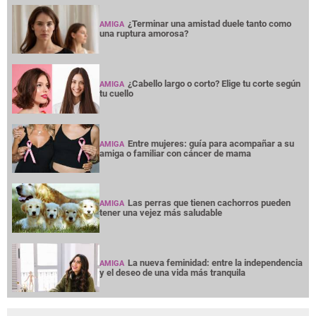
¿Terminar una amistad duele tanto como
AMIGA
una ruptura amorosa?
¿Cabello largo o corto? Elige tu corte según
AMIGA
tu cuello
Entre mujeres: guía para acompañar a su
AMIGA
amiga o familiar con cáncer de mama
Las perras que tienen cachorros pueden
AMIGA
tener una vejez más saludable
La nueva feminidad: entre la independencia
AMIGA
y el deseo de una vida más tranquila