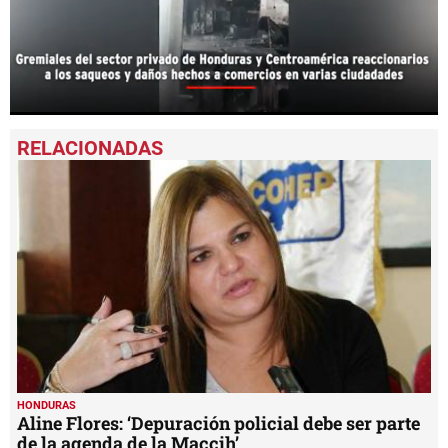
0
seconds
of
1
minute,
19
seconds
HONDURAS
Aline Flores: ‘Depuración policial debe ser parte
de la agenda de la Maccih’