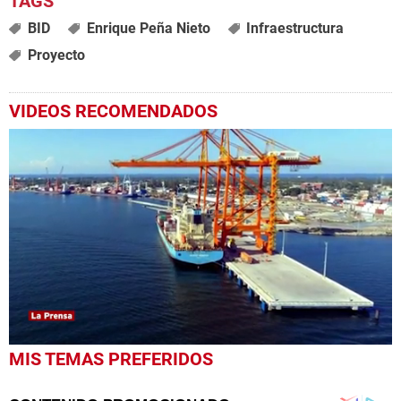
BID
Enrique Peña Nieto
Infraestructura
Proyecto
VIDEOS RECOMENDADOS
0
MIS TEMAS PREFERIDOS
seconds
of
41