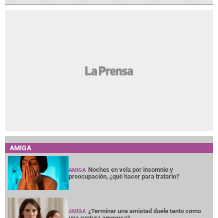
AMIGA
Noches en vela por insomnio y
AMIGA
preocupación, ¿qué hacer para tratarlo?
¿Terminar una amistad duele tanto como
AMIGA
una ruptura amorosa?