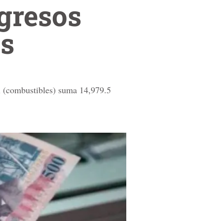
ngresos
as
al (combustibles) suma 14,979.5