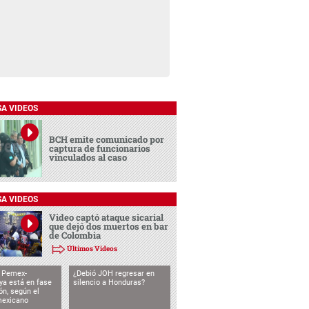
SA VIDEOS
BCH emite comunicado por
captura de funcionarios
vinculados al caso
SA VIDEOS
Video captó ataque sicarial
que dejó dos muertos en bar
de Colombia
Últimos Videos
o Pemex-
¿Debió JOH regresar en
ya está en fase
silencio a Honduras?
ón, según el
mexicano