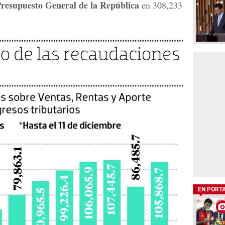
resupuesto General de la República
en 308,233
EN PORT