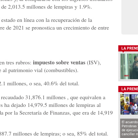
 de 2,013.5 millones de lempiras y 1.9%.
estado en línea con la recuperación de la
rre de 2021 se pronostica un crecimiento de entre
LA PREN
impuesto sobre ventas
en tres rubros:
(ISV),
 al patrimonio vial (combustibles).
1 millones, o sea, 40.6% del total.
LA PREN
n recaudado 31,876.1 millones , que equivalen a
 ha dejado 14,979.5 millones de lempiras al
a por la Secretaría de Finanzas, que era de 14,919
El acuerd
Petrobras 
de ejecuci
887.7 millones de lempiras; o sea, 85% del total.
canciller 