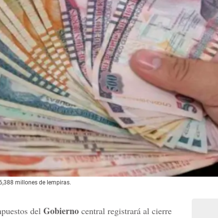
,388 millones de lempiras.
Gobierno
mpuestos del
central registrará al cierre