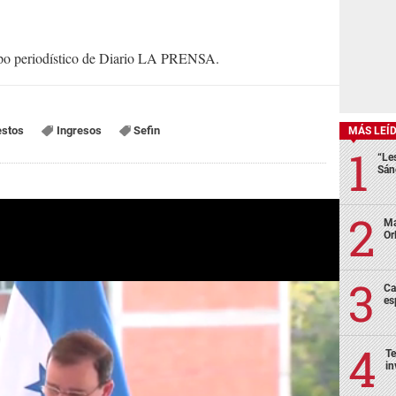
uipo periodístico de Diario LA PRENSA.
stos
Ingresos
Sefin
MÁS LEÍ
“Le
Sán
Ma
Or
Ca
es
Te
in