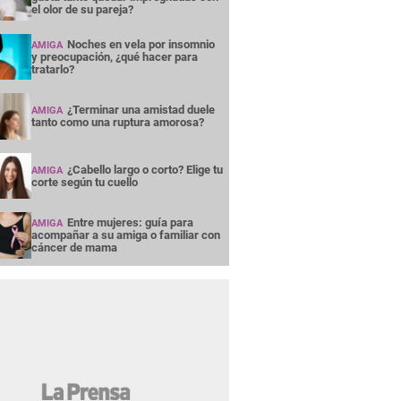
el olor de su pareja?
Noches en vela por insomnio
AMIGA
y preocupación, ¿qué hacer para
tratarlo?
¿Terminar una amistad duele
AMIGA
tanto como una ruptura amorosa?
¿Cabello largo o corto? Elige tu
AMIGA
corte según tu cuello
Entre mujeres: guía para
AMIGA
acompañar a su amiga o familiar con
cáncer de mama