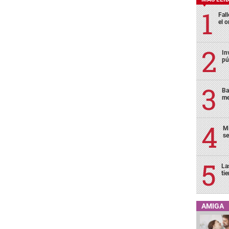
Fall
el o
In
pú
Ba
me
Mi
se
La
ti
AMIGA