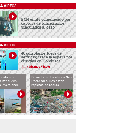
SA VIDEOS
BCH emite comunicado por
captura de funcionarios
vinculados al caso
SA VIDEOS
46 quirófanos fuera de
servicio; crece la espera por
cirugías en Honduras
Últimos Videos
punta a un
Desastre ambiental en San
dustrial con
Pedro Sula: ríos están
s inversiones
repletos de basura