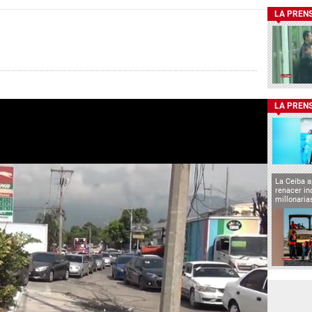
LA PREN
LA PREN
La Ceiba a
renacer in
millonaria