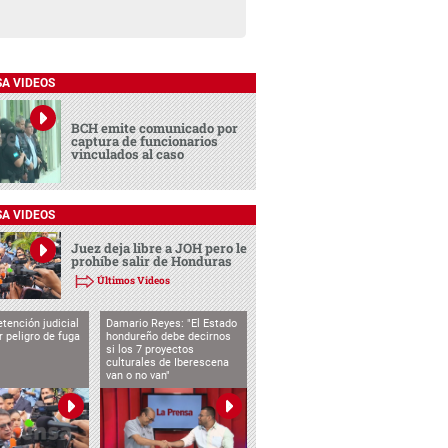
SA VIDEOS
BCH emite comunicado por
captura de funcionarios
vinculados al caso
SA VIDEOS
Juez deja libre a JOH pero le
prohíbe salir de Honduras
Últimos Videos
tención judicial
Damario Reyes: "El Estado
 peligro de fuga
hondureño debe decirnos
si los 7 proyectos
culturales de Iberescena
van o no van"