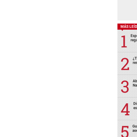
MÁS LEÍ
Esp
rega
¿T
re
Ab
Na
Di
es
Gu
as