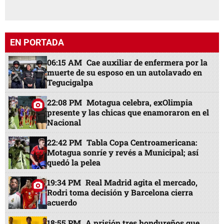
EN PORTADA
06:15 AM
Cae auxiliar de enfermera por la
muerte de su esposo en un autolavado en
Tegucigalpa
22:08 PM
Motagua celebra, exOlimpia
presente y las chicas que enamoraron en el
Nacional
22:42 PM
Tabla Copa Centroamericana:
Motagua sonríe y revés a Municipal; así
quedó la pelea
19:34 PM
Real Madrid agita el mercado,
Rodri toma decisión y Barcelona cierra
acuerdo
18:55 PM
A prisión tres hondureños que