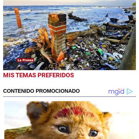
0
MIS TEMAS PREFERIDOS
seconds
of
59
seconds