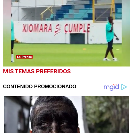
0
MIS TEMAS PREFERIDOS
seconds
of
43
seconds