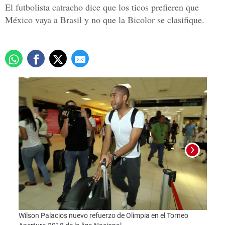
El futbolista catracho dice que los ticos prefieren que
México vaya a Brasil y no que la Bicolor se clasifique.
El vo
Wilson Palacios nuevo refuerzo de Olimpia en el Torneo