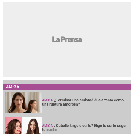
AMIGA
¿Terminar una amistad duele tanto como
AMIGA
una ruptura amorosa?
¿Cabello largo o corto? Elige tu corte según
AMIGA
tu cuello