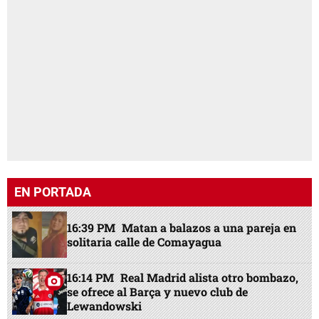
EN PORTADA
16:39 PM
Matan a balazos a una pareja en
solitaria calle de Comayagua
16:14 PM
Real Madrid alista otro bombazo,
se ofrece al Barça y nuevo club de
Lewandowski