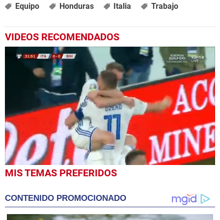
Equipo
Honduras
Italia
Trabajo
VIDEOS RECOMENDADOS
0
MIS TEMAS PREFERIDOS
seconds
of
59
CONTENIDO PROMOCIONADO
seconds