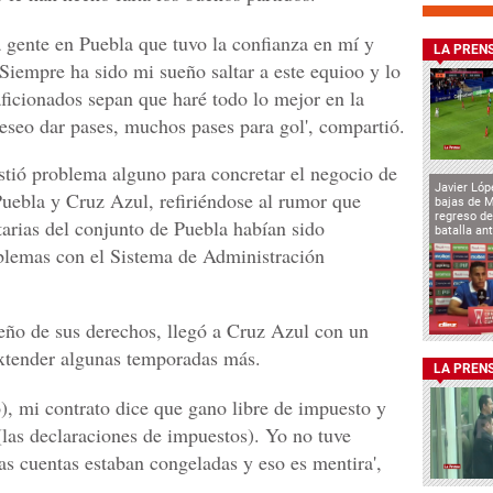
a gente en Puebla que tuvo la confianza en mí y
LA PREN
 Siempre ha sido mi sueño saltar a este equioo y lo
ficionados sepan que haré todo lo mejor en la
eseo dar pases, muchos pases para gol', compartió.
istió problema alguno para concretar el negocio de
Javier Lóp
 Puebla y Cruz Azul, refiriéndose al rumor que
bajas de 
regreso de
arias del conjunto de Puebla habían sido
batalla an
blemas con el Sistema de Administración
eño de sus derechos, llegó a Cruz Azul con un
extender algunas temporadas más.
LA PREN
), mi contrato dice que gano libre de impuesto y
(las declaraciones de impuestos). Yo no tuve
as cuentas estaban congeladas y eso es mentira',