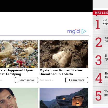
MÁS LEÍ
JOH
sup
Ac
Ga
El
ti
Re
su
"E
po