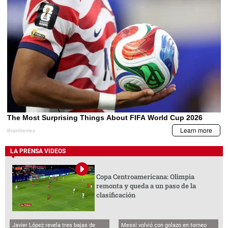
LA PRENSA VIDEOS
Copa Centroamericana: Olimpia
remonta y queda a un paso de la
clasificación
Javier López revela tres bajas de
Messi volvió con golazo en torneo