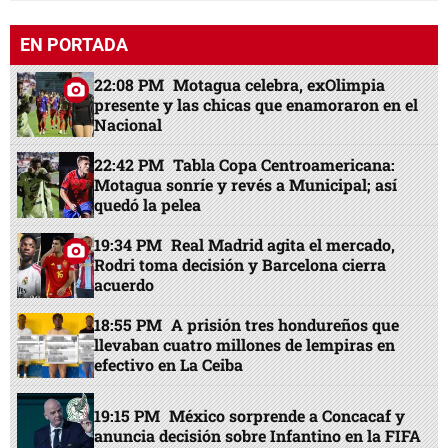
EN PORTADA
22:08 PM
Motagua celebra, exOlimpia
presente y las chicas que enamoraron en el
Nacional
22:42 PM
Tabla Copa Centroamericana:
Motagua sonríe y revés a Municipal; así
quedó la pelea
19:34 PM
Real Madrid agita el mercado,
Rodri toma decisión y Barcelona cierra
acuerdo
18:55 PM
A prisión tres hondureños que
llevaban cuatro millones de lempiras en
efectivo en La Ceiba
19:15 PM
México sorprende a Concacaf y
anuncia decisión sobre Infantino en la FIFA