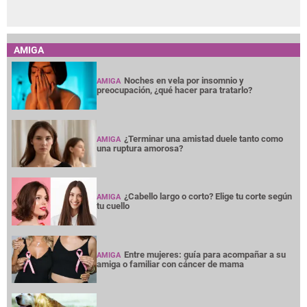
AMIGA
Noches en vela por insomnio y
AMIGA
preocupación, ¿qué hacer para tratarlo?
¿Terminar una amistad duele tanto como
AMIGA
una ruptura amorosa?
¿Cabello largo o corto? Elige tu corte según
AMIGA
tu cuello
Entre mujeres: guía para acompañar a su
AMIGA
amiga o familiar con cáncer de mama