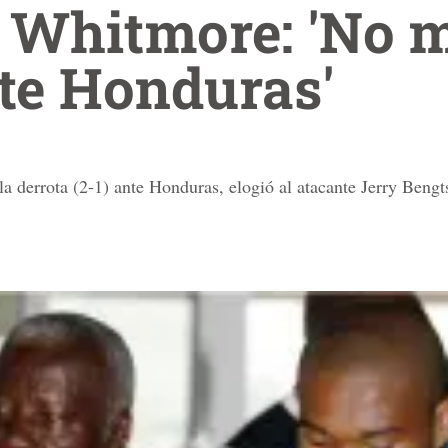
 Whitmore: 'No 
te Honduras'
 la derrota (2-1) ante Honduras, elogió al atacante Jerry Beng