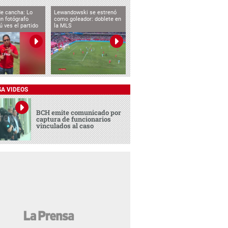
de cancha: Lo
Lewandowski se estrenó
n fotógrafo
como goleador: doblete en
ú ves el partido
la MLS
SA VIDEOS
BCH emite comunicado por
captura de funcionarios
vinculados al caso