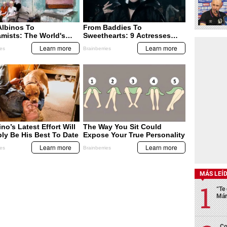
MÁS LEÍ
“Te 
Már
Co