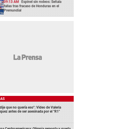
09:13 AM
Espinel sin rodeos: Señala
fallas tras fracaso de Honduras en el
Premundial
DAS
dije que no quería eso”: Video de Valeria
quez antes de ser asesinada por el "R1"
pa Centroamericana: Olimpia remonta y queda