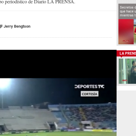
uipo periodístico de Diario LA PRENSA.
Secretos 
que hace u
mientras t
Jerry Bengtson
LA PREN