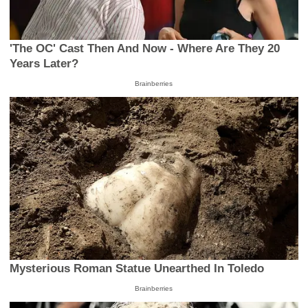
'The OC' Cast Then And Now - Where Are They 20
Years Later?
Brainberries
Mysterious Roman Statue Unearthed In Toledo
Brainberries