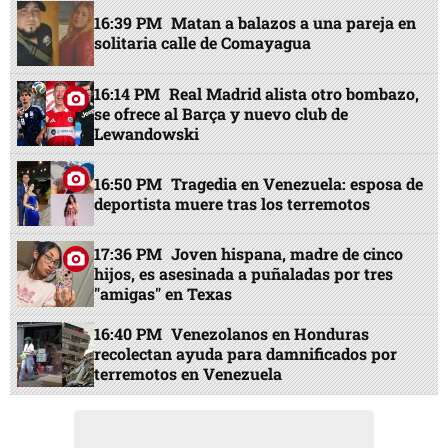
16:39 PM
Matan a balazos a una pareja en
solitaria calle de Comayagua
16:14 PM
Real Madrid alista otro bombazo,
se ofrece al Barça y nuevo club de
Lewandowski
16:50 PM
Tragedia en Venezuela: esposa de
deportista muere tras los terremotos
17:36 PM
Joven hispana, madre de cinco
hijos, es asesinada a puñaladas por tres
"amigas" en Texas
16:40 PM
Venezolanos en Honduras
recolectan ayuda para damnificados por
terremotos en Venezuela