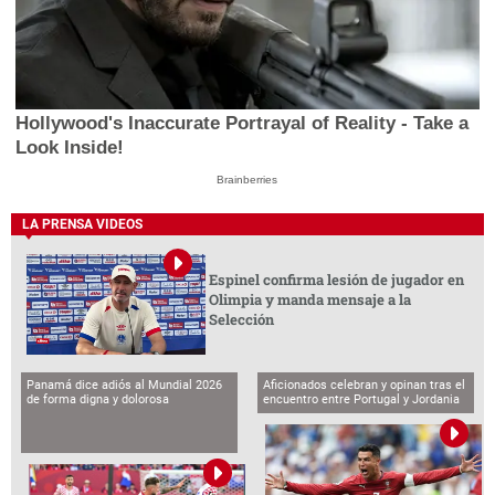
Hollywood's Inaccurate Portrayal of Reality - Take a
Look Inside!
Brainberries
LA PRENSA VIDEOS
Espinel confirma lesión de jugador en
Olimpia y manda mensaje a la
Selección
Panamá dice adiós al Mundial 2026
Aficionados celebran y opinan tras el
de forma digna y dolorosa
encuentro entre Portugal y Jordania