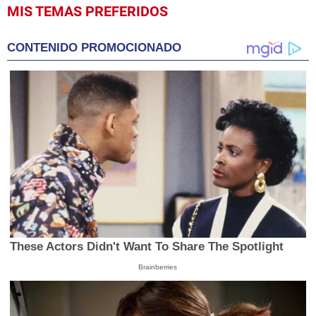
0
MIS TEMAS PREFERIDOS
seconds
of
49
CONTENIDO PROMOCIONADO
seconds
These Actors Didn't Want To Share The Spotlight
Brainberries