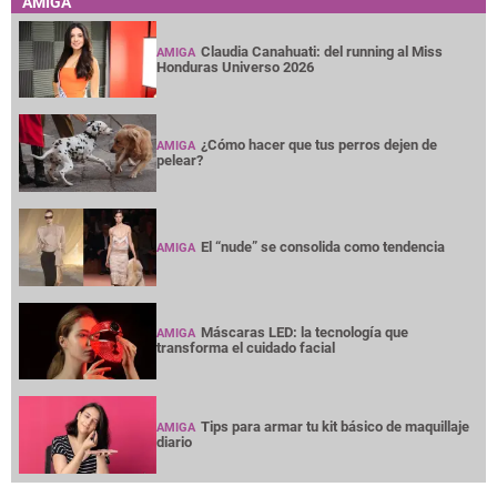
AMIGA
Claudia Canahuati: del running al Miss
AMIGA
Honduras Universo 2026
¿Cómo hacer que tus perros dejen de
AMIGA
pelear?
El “nude” se consolida como tendencia
AMIGA
Máscaras LED: la tecnología que
AMIGA
transforma el cuidado facial
Tips para armar tu kit básico de maquillaje
AMIGA
diario