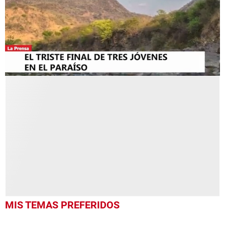
0
seconds
of
59
seconds
MIS TEMAS PREFERIDOS