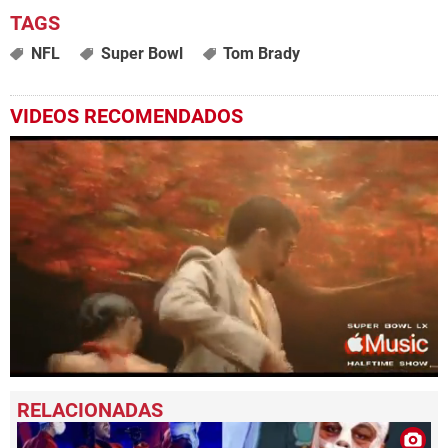
NFL
Super Bowl
Tom Brady
VIDEOS RECOMENDADOS
0
seconds
of
4
minutes,