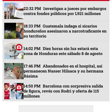
22:32 PM
Investigan a jueces por embargos
contra fondos públicos por L921 millones
18:33 PM
Guatemala indaga si sicarios
hondureños asesinaron a narcotraficante en
su territorio
14:02 PM
Diez horas sin luz estará esta
zona de Honduras este sábado 8 de agosto
17:46 PM
Abandonados en el hospital, así
permanecen Nasser Hilsaca y su hermana
Básima
14:50 PM
Barcelona con sorpresiva salida
de figura, revés con Rodri y oferta de 115
millones