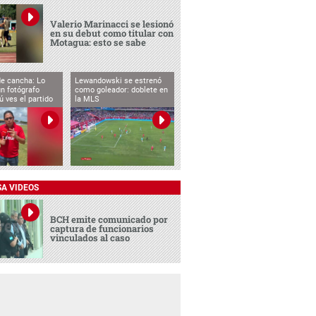
Valerio Marinacci se lesionó
en su debut como titular con
Motagua: esto se sabe
de cancha: Lo
Lewandowski se estrenó
n fotógrafo
como goleador: doblete en
ú ves el partido
la MLS
SA VIDEOS
BCH emite comunicado por
captura de funcionarios
vinculados al caso