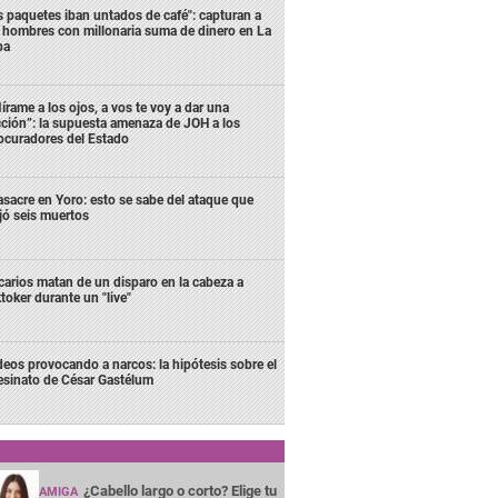
s paquetes iban untados de café": capturan a
s hombres con millonaria suma de dinero en La
ba
írame a los ojos, a vos te voy a dar una
cción”: la supuesta amenaza de JOH a los
ocuradores del Estado
sacre en Yoro: esto se sabe del ataque que
jó seis muertos
carios matan de un disparo en la cabeza a
ktoker durante un "live"
deos provocando a narcos: la hipótesis sobre el
esinato de César Gastélum
¿Cabello largo o corto? Elige tu
AMIGA