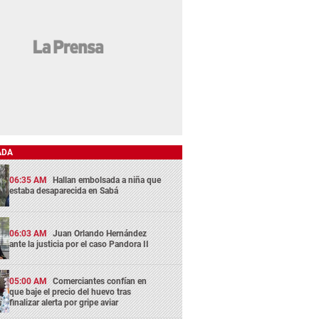
ADA
06:35 AM
Hallan embolsada a niña que
estaba desaparecida en Sabá
06:03 AM
Juan Orlando Hernández
ante la justicia por el caso Pandora II
05:00 AM
Comerciantes confían en
que baje el precio del huevo tras
finalizar alerta por gripe aviar