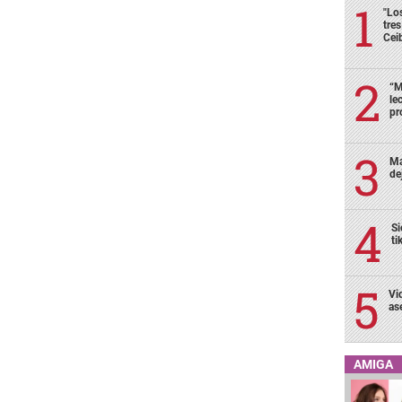
"Lo
tre
Cei
“M
le
pr
Ma
de
Si
ti
Vi
as
AMIGA