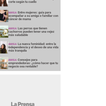
corte según tu cuello
Entre mujeres: guía para
AMIGA
acompañar a su amiga o familiar con
cáncer de mama
Las perras que tienen
AMIGA
cachorros pueden tener una vejez
más saludable
La nueva feminidad: entre la
AMIGA
independencia y el deseo de una vida
más tranquila
Consejos para
AMIGA
emprendedoras: ¿cómo hacer que tu
negocio sea rentable?