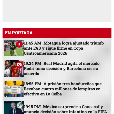
EN PORTADA
11:45 AM
Motagua logra ajustado triunfo
ante FAS y sigue firme en Copa
Centroamericana 2026
19:34 PM
Real Madrid agita el mercado,
Rodri toma decisión y Barcelona cierra
acuerdo
18:55 PM
A prisión tres hondureños que
llevaban cuatro millones de lempiras en
efectivo en La Ceiba
19:15 PM
México sorprende a Concacaf y
anuncia decisión sobre Infantino en la FIFA