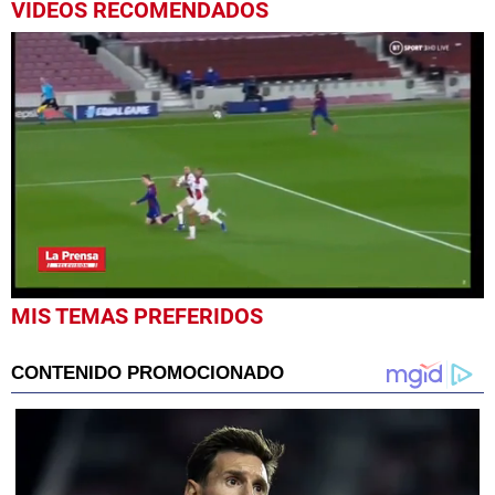
VIDEOS RECOMENDADOS
0
MIS TEMAS PREFERIDOS
seconds
of
1
minute,
48
seconds