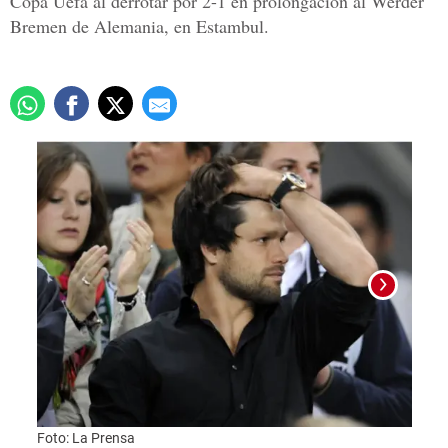
Copa Uefa al derrotar por 2-1 en prolongación al Werder
Bremen de Alemania, en Estambul.
Foto:
Foto: La Prensa