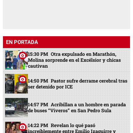
EN PORTADA
15:30 PM
Otra expulsado en Marathón,
Molina sorprende en el Excélsior y chicas
cautivan
14:50 PM
Pastor sufre derrame cerebral tras
ser detenido por ICE
14:57 PM
Acribillan a un hombre en parada
de buses “Viveros” en San Pedro Sula
14:22 PM
Revelan lo qué pasó
increíblemente entre Emilio Izaguirre y