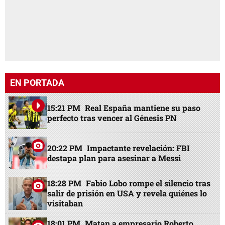
EN PORTADA
15:21 PM
Real España mantiene su paso
perfecto tras vencer al Génesis PN
20:22 PM
Impactante revelación: FBI
destapa plan para asesinar a Messi
18:28 PM
Fabio Lobo rompe el silencio tras
salir de prisión en USA y revela quiénes lo
visitaban
18:01 PM
Matan a empresario Roberto