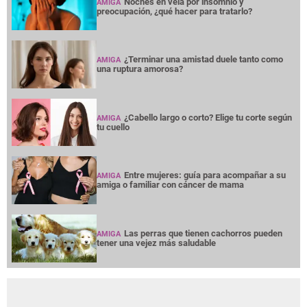
Noches en vela por insomnio y
AMIGA
preocupación, ¿qué hacer para tratarlo?
¿Terminar una amistad duele tanto como
AMIGA
una ruptura amorosa?
¿Cabello largo o corto? Elige tu corte según
AMIGA
tu cuello
Entre mujeres: guía para acompañar a su
AMIGA
amiga o familiar con cáncer de mama
Las perras que tienen cachorros pueden
AMIGA
tener una vejez más saludable