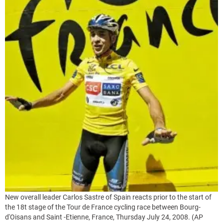
New overall leader Carlos Sastre of Spain reacts prior to the start of
the 18t stage of the Tour de France cycling race between Bourg-
d'Oisans and Saint -Etienne, France, Thursday July 24, 2008. (AP