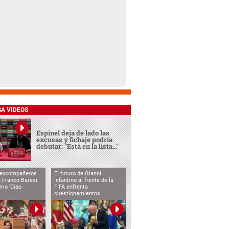
SA VIDEOS
Espinel deja de lado las
excusas y fichaje podría
debutar: "Está en la lista..."
 excompañeros
El futuro de Gianni
 Franco Baresi
Infantino al frente de la
imo 'Ciao
FIFA enfrenta
cuestionamientos