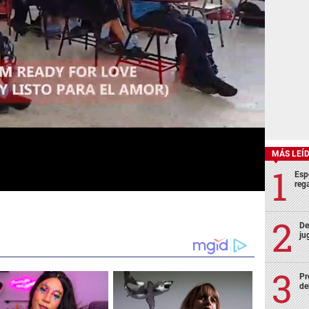
MÁS LEÍ
Esp
rega
De
ju
Pr
de