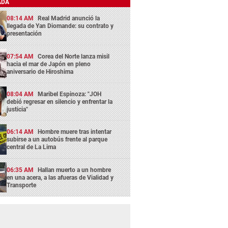
ADA
08:14 AM
Real Madrid anunció la
llegada de Yan Diomande: su contrato y
presentación
07:54 AM
Corea del Norte lanza misil
hacia el mar de Japón en pleno
aniversario de Hiroshima
08:04 AM
Maribel Espinoza: "JOH
debió regresar en silencio y enfrentar la
justicia"
06:14 AM
Hombre muere tras intentar
subirse a un autobús frente al parque
central de La Lima
06:35 AM
Hallan muerto a un hombre
en una acera, a las afueras de Vialidad y
Transporte