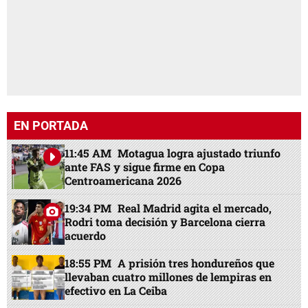
EN PORTADA
11:45 AM
Motagua logra ajustado triunfo
ante FAS y sigue firme en Copa
Centroamericana 2026
19:34 PM
Real Madrid agita el mercado,
Rodri toma decisión y Barcelona cierra
acuerdo
18:55 PM
A prisión tres hondureños que
llevaban cuatro millones de lempiras en
efectivo en La Ceiba