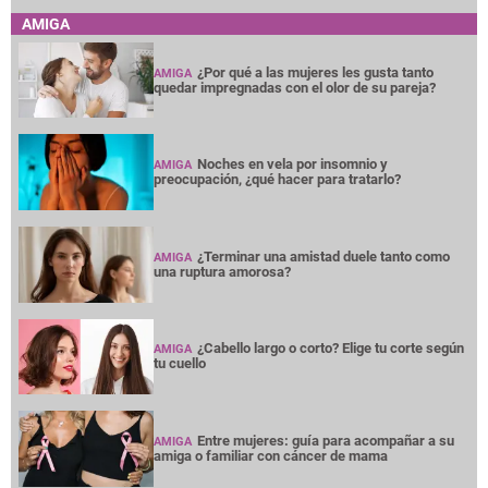
AMIGA
¿Por qué a las mujeres les gusta tanto
AMIGA
quedar impregnadas con el olor de su pareja?
Noches en vela por insomnio y
AMIGA
preocupación, ¿qué hacer para tratarlo?
¿Terminar una amistad duele tanto como
AMIGA
una ruptura amorosa?
¿Cabello largo o corto? Elige tu corte según
AMIGA
tu cuello
Entre mujeres: guía para acompañar a su
AMIGA
amiga o familiar con cáncer de mama