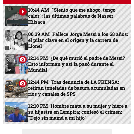
10:44 AM
“Siento que me ahogo, tengo
calor”: las últimas palabras de Nasser
Hilsaca
06:39 AM
Fallece Jorge Messi a los 68 años:
el pilar clave en el origen y la carrera de
Lionel
12:14 PM
¿De qué murió el padre de Messi?
Esto informan y así la pasó durante el
Mundial
12:44 PM
Tras denuncia de LA PRENSA:
retiran toneladas de basura acumuladas en
ríos y canales de SPS
12:10 PM
Hombre mata a su mujer y hiere a
su hijastra en Lempira; confesó el crimen:
“Dejo sin mamá a mi hijo”