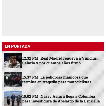
EN PORTADA
12:32 PM
Real Madrid renueva a Vinicius:
Salario y por cuántos años firmó
15:37 PM
La peligrosa maniobra que
termina en tragedia para motociclistas
15:02 PM
Nasry Asfura llega a Colombia
para investidura de Abelardo de la Espriella