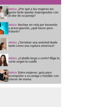
¿Por qué a las mujeres les
AMIGA
gusta tanto quedar impregnadas con
el olor de su pareja?
Noches en vela por insomnio
AMIGA
y preocupación, ¿qué hacer para
tratarlo?
¿Terminar una amistad duele
AMIGA
tanto como una ruptura amorosa?
¿Cabello largo o corto? Elige tu
AMIGA
corte según tu cuello
Entre mujeres: guía para
AMIGA
acompañar a su amiga o familiar con
cáncer de mama