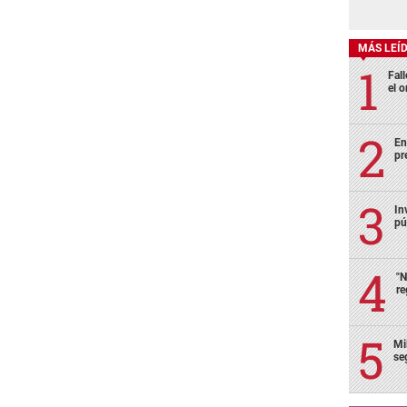
MÁS LEÍ
Fall
el o
En
pr
In
pú
"N
re
Mi
se