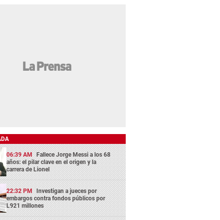
ADA
06:39 AM
Fallece Jorge Messi a los 68
años: el pilar clave en el origen y la
carrera de Lionel
22:32 PM
Investigan a jueces por
embargos contra fondos públicos por
L921 millones