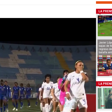
LA PREN
Javier Lóp
bajas de 
regreso de
batalla an
LA PREN