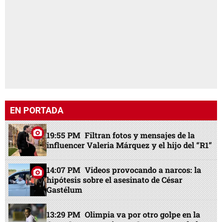
EN PORTADA
19:55 PM
Filtran fotos y mensajes de la
influencer Valeria Márquez y el hijo del “R1”
14:07 PM
Videos provocando a narcos: la
hipótesis sobre el asesinato de César
Gastélum
13:29 PM
Olimpia va por otro golpe en la