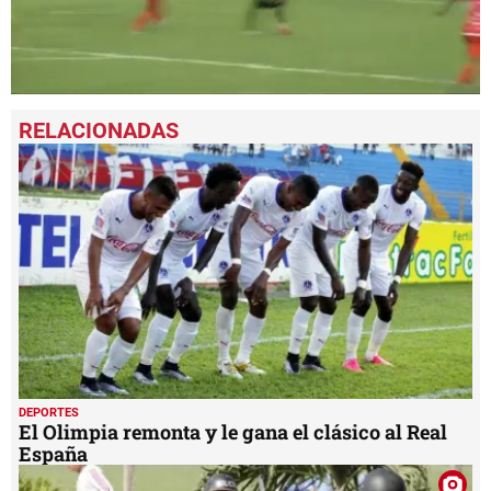
0
seconds
of
2
minutes,
3
seconds
DEPORTES
El Olimpia remonta y le gana el clásico al Real
España