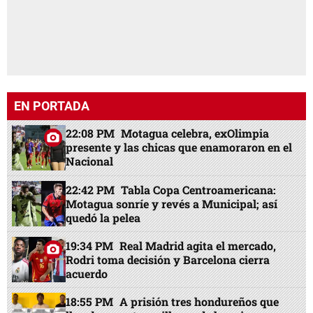
EN PORTADA
22:08 PM
Motagua celebra, exOlimpia
presente y las chicas que enamoraron en el
Nacional
22:42 PM
Tabla Copa Centroamericana:
Motagua sonríe y revés a Municipal; así
quedó la pelea
19:34 PM
Real Madrid agita el mercado,
Rodri toma decisión y Barcelona cierra
acuerdo
18:55 PM
A prisión tres hondureños que