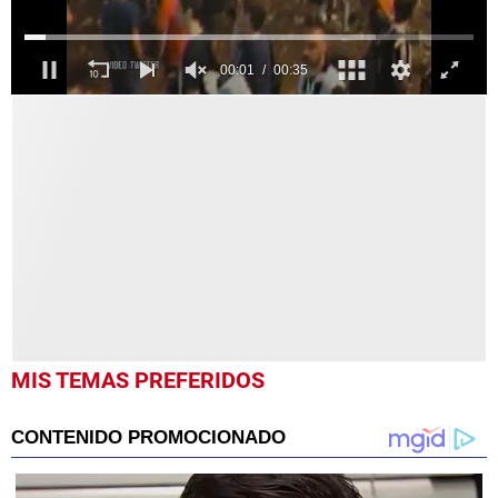
0
seconds
of
35
seconds
MIS TEMAS PREFERIDOS