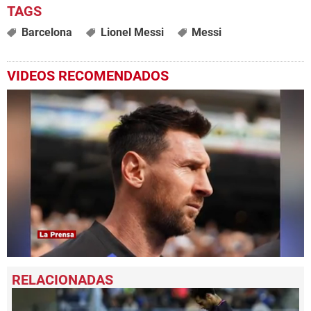
Barcelona
Lionel Messi
Messi
VIDEOS RECOMENDADOS
0
seconds
of
1
minute,