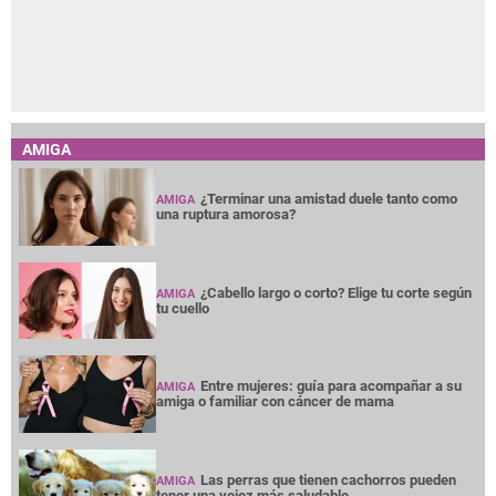
AMIGA
¿Terminar una amistad duele tanto como
AMIGA
una ruptura amorosa?
¿Cabello largo o corto? Elige tu corte según
AMIGA
tu cuello
Entre mujeres: guía para acompañar a su
AMIGA
amiga o familiar con cáncer de mama
Las perras que tienen cachorros pueden
AMIGA
tener una vejez más saludable