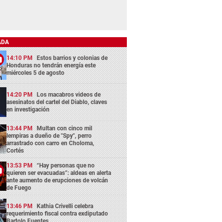
ADA
14:10 PM
Estos barrios y colonias de
Honduras no tendrán energía este
miércoles 5 de agosto
14:20 PM
Los macabros videos de
asesinatos del cartel del Diablo, claves
en investigación
13:44 PM
Multan con cinco mil
lempiras a dueño de "Spy", perro
arrastrado con carro en Choloma,
Cortés
13:53 PM
“Hay personas que no
quieren ser evacuadas”: aldeas en alerta
ante aumento de erupciones de volcán
de Fuego
13:46 PM
Kathia Crivelli celebra
requerimiento fiscal contra exdiputado
Bartolo Fuentes