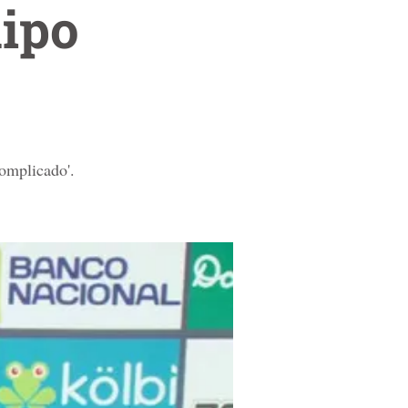
uipo
complicado'.