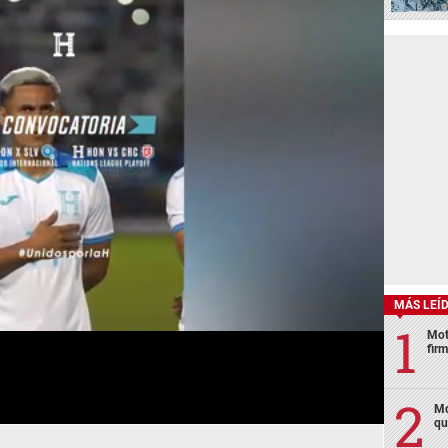
MÁS LEÍ
Mot
fir
Mo
qu