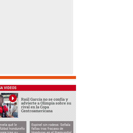
SA VIDEOS
Raúl García no se confía y
advierte a Olimpia sobre su
rival en la Copa
Centroamericana
evela qué le
Espinel sin rodeos: Señala
 fútbol hondureño
fallas tras fracaso de
saje tras su
Honduras en el Premundial