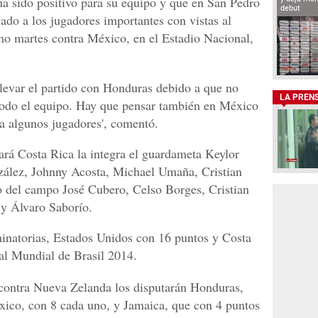
 ha sido positivo para su equipo y que en San Pedro
debut
ado a los jugadores importantes con vistas al
imo martes contra México, en el Estadio Nacional,
levar el partido con Honduras debido a que no
LA PREN
odo el equipo. Hay que pensar también en México
a algunos jugadores', comentó.
ará Costa Rica la integra el guardameta Keylor
zález, Johnny Acosta, Michael Umaña, Cristian
o del campo José Cubero, Celso Borges, Cristian
 y Álvaro Saborío.
minatorias, Estados Unidos con 16 puntos y Costa
 al Mundial de Brasil 2014.
a contra Nueva Zelanda los disputarán Honduras,
ico, con 8 cada uno, y Jamaica, que con 4 puntos