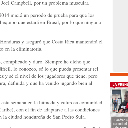
o Joel Campbell, por un problema muscular.
 2014 inició un periodo de prueba para que los
l equipo que estará en Brasil, por lo que ninguno
de Honduras y aseguró que Costa Rica mantendrá el
o en la eliminatoria.
o, complicado y duro. Siempre he dicho que
ifícil, lo conozco, sé lo que pueda presentar (el
 y sé el nivel de los jugadores que tiene, pero
a, definida y que ha venido jugando bien al
LA PREN
ó esta semana en la húmeda y calurosa comunidad
ribe), con el fin de adaptarse a las condiciones
n la ciudad hondureña de San Pedro Sula.
Juanfran r
pareció el
y deja men