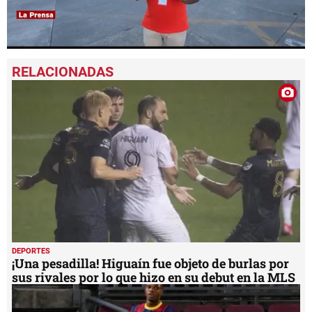
0
seconds
of
4
minutes,
30
seconds
DEPORTES
¡Una pesadilla! Higuaín fue objeto de burlas por
sus rivales por lo que hizo en su debut en la MLS