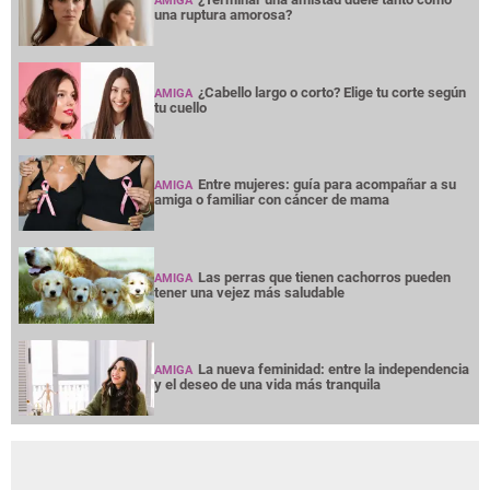
AMIGA
una ruptura amorosa?
¿Cabello largo o corto? Elige tu corte según
AMIGA
tu cuello
Entre mujeres: guía para acompañar a su
AMIGA
amiga o familiar con cáncer de mama
Las perras que tienen cachorros pueden
AMIGA
tener una vejez más saludable
La nueva feminidad: entre la independencia
AMIGA
y el deseo de una vida más tranquila