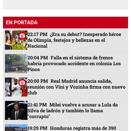
EN PORTADA
22:17 PM
¿Era su debut? Inesperado héroe
de Olimpia, festejos y bellezas en el
Nacional
20:04 PM
Falla en el sistema de frenos
habría provocado accidente en colonia Los
Pinos
20:00 PM
Real Madrid anuncia salida,
reunión con Vini y Vozinha firma con nuevo
club
21:41 PM
Milei vuelve a acusar a Lula da
Silva de ladrón y también lo llama
"corrupto"
19:29 PM
Honduras registra más de 390