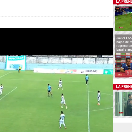
LA PREN
Javier Lóp
bajas de 
regreso de
batalla an
LA PREN