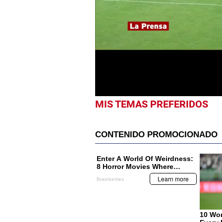
0
seconds
of
1
minute,
2
seconds
Volume
0%
MIS TEMAS PREFERIDOS