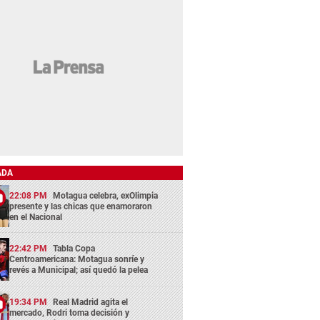
ADA
22:08 PM
Motagua celebra, exOlimpia
presente y las chicas que enamoraron
en el Nacional
22:42 PM
Tabla Copa
Centroamericana: Motagua sonríe y
revés a Municipal; así quedó la pelea
19:34 PM
Real Madrid agita el
mercado, Rodri toma decisión y