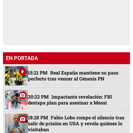
EN PORTADA
15:21 PM
Real España mantiene su paso
perfecto tras vencer al Génesis PN
20:22 PM
Impactante revelación: FBI
destapa plan para asesinar a Messi
18:28 PM
Fabio Lobo rompe el silencio tras
salir de prisión en USA y revela quiénes lo
visitaban