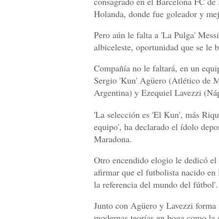
consagrado en el Barcelona FC de
Holanda, donde fue goleador y mejo
Pero aún le falta a 'La Pulga' Mess
albiceleste, oportunidad que se le 
Compañía no le faltará, en un equip
Sergio 'Kun' Agüero (Atlético de 
Argentina) y Ezequiel Lavezzi (Nápo
'La selección es 'El Kun', más Riq
equipo', ha declarado el ídolo depo
Maradona.
Otro encendido elogio le dedicó el
afirmar que el futbolista nacido en
la referencia del mundo del fútbol'.
Junto con Agüero y Lavezzi forma 
modernas teorías en boga como la 