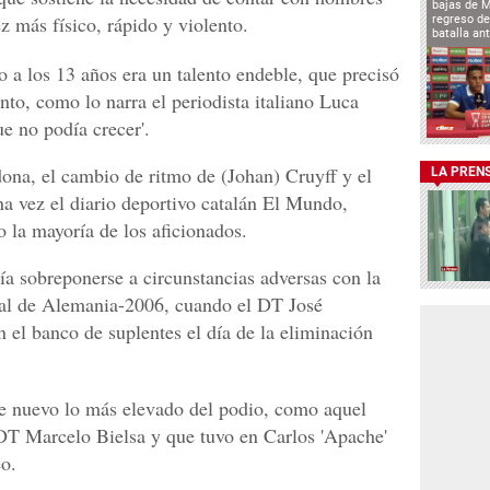
bajas de 
z más físico, rápido y violento.
regreso de
batalla an
ro a los 13 años era un talento endeble, que precisó
nto, como lo narra el periodista italiano Luca
ue no podía crecer'.
dona, el cambio de ritmo de (Johan) Cruyff y el
LA PREN
na vez el diario deportivo catalán El Mundo,
 la mayoría de los aficionados.
ía sobreponerse a circunstancias adversas con la
ial de Alemania-2006, cuando el DT José
 el banco de suplentes el día de la eliminación
de nuevo lo más elevado del podio, como aquel
DT Marcelo Bielsa y que tuvo en Carlos 'Apache'
eo.