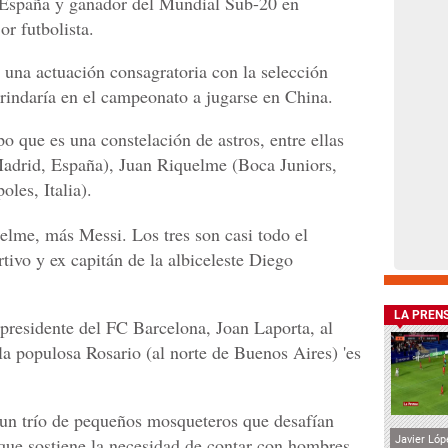
 España y ganador del Mundial Sub-20 en
r futbolista.
i una actuación consagratoria con la selección
brindaría en el campeonato a jugarse en China.
o que es una constelación de astros, entre ellas
Madrid, España), Juan Riquelme (Boca Juniors,
les, Italia).
uelme, más Messi. Los tres son casi todo el
rtivo y ex capitán de la albiceleste Diego
LA PREN
 presidente del FC Barcelona, Joan Laporta, al
 la populosa Rosario (al norte de Buenos Aires) 'es
un trío de pequeños mosqueteros que desafían
que sostiene la necesidad de contar con hombres
Javier Lóp