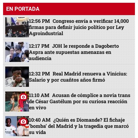
EN PORTADA
12:56 PM
Congreso envía a verificar 14,000
firmas para definir juicio político por Ley
Agroindustrial
12:17 PM
JOH le responde a Dagoberto
Aspra ante supuestas amenazas en
audiencia
12:32 PM
Real Madrid renueva a Vinicius:
Salario y por cuañtos años firmó
11:10 AM
Acusan de cómplice a novia trans
de César Gastélum por su curiosa reacción
en vivo
10:40 AM
¿Quién es Diomande? El fichaje
‘bomba’ del Madrid y la tragedia que marcó
su vida