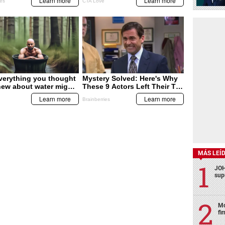
MÁS LEÍ
JOH
sup
Mo
fi