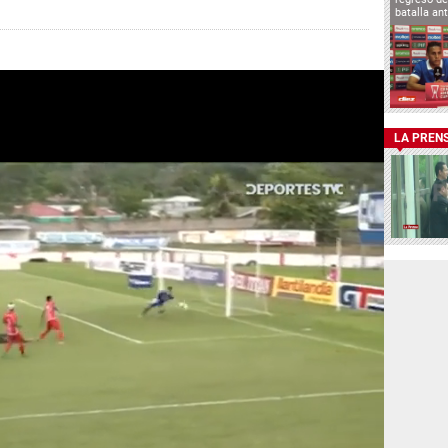
batalla an
LA PREN