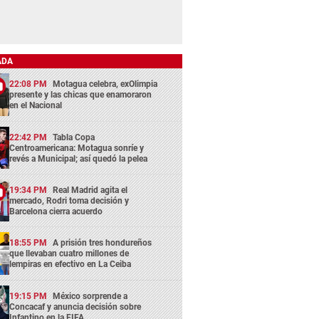
ADA
22:08 PM
Motagua celebra, exOlimpia
presente y las chicas que enamoraron
en el Nacional
22:42 PM
Tabla Copa
Centroamericana: Motagua sonríe y
revés a Municipal; así quedó la pelea
19:34 PM
Real Madrid agita el
mercado, Rodri toma decisión y
Barcelona cierra acuerdo
18:55 PM
A prisión tres hondureños
que llevaban cuatro millones de
lempiras en efectivo en La Ceiba
19:15 PM
México sorprende a
Concacaf y anuncia decisión sobre
Infantino en la FIFA