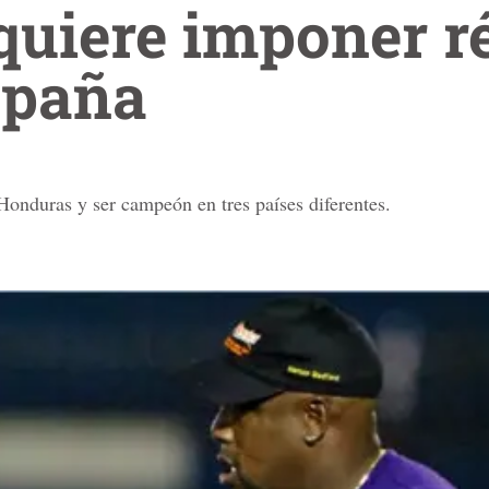
quiere imponer r
spaña
Honduras y ser campeón en tres países diferentes.