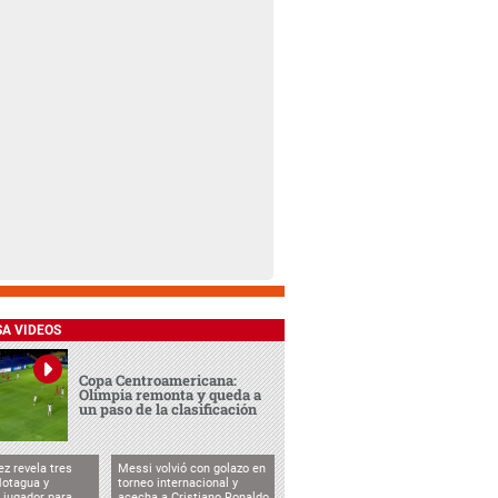
SA VIDEOS
Copa Centroamericana:
Olimpia remonta y queda a
un paso de la clasificación
ez revela tres
Messi volvió con golazo en
Motagua y
torneo internacional y
 jugador para
acecha a Cristiano Ronaldo