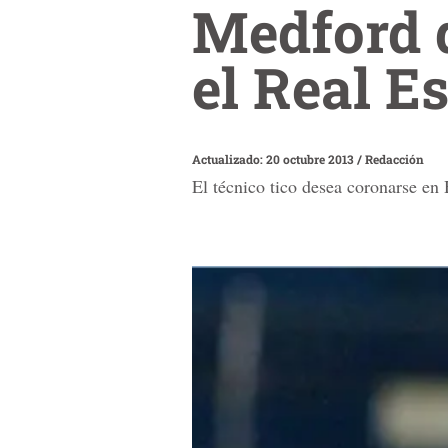
Medford 
el Real E
Actualizado: 20 octubre 2013
/
Redacción
El técnico tico desea coronarse en 