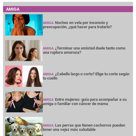
AMIGA
Noches en vela por insomnio y
AMIGA
preocupación, ¿qué hacer para tratarlo?
¿Terminar una amistad duele tanto como
AMIGA
una ruptura amorosa?
¿Cabello largo o corto? Elige tu corte según
AMIGA
tu cuello
Entre mujeres: guía para acompañar a su
AMIGA
amiga o familiar con cáncer de mama
Las perras que tienen cachorros pueden
AMIGA
tener una vejez más saludable