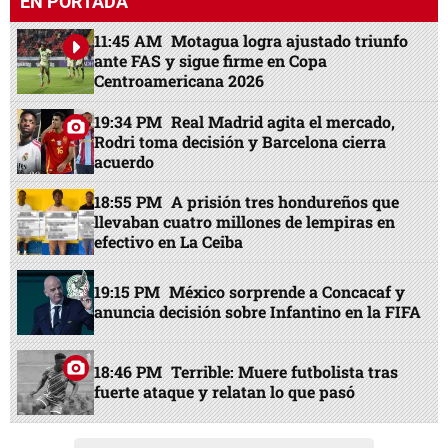
EN PORTADA
11:45 AM
Motagua logra ajustado triunfo
ante FAS y sigue firme en Copa
Centroamericana 2026
19:34 PM
Real Madrid agita el mercado,
Rodri toma decisión y Barcelona cierra
acuerdo
18:55 PM
A prisión tres hondureños que
llevaban cuatro millones de lempiras en
efectivo en La Ceiba
19:15 PM
México sorprende a Concacaf y
anuncia decisión sobre Infantino en la FIFA
18:46 PM
Terrible: Muere futbolista tras
fuerte ataque y relatan lo que pasó