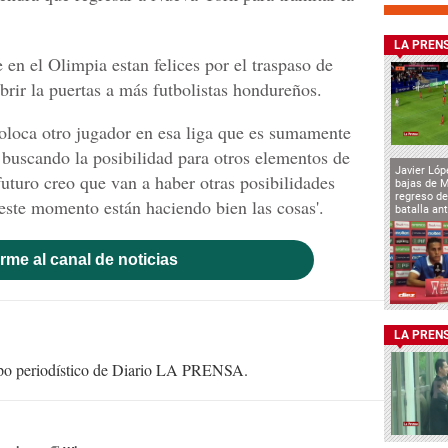
LA PREN
en el Olimpia estan felices por el traspaso de
ir la puertas a más futbolistas hondureños.
oloca otro jugador en esa liga que es sumamente
buscando la posibilidad para otros elementos de
Javier Lóp
futuro creo que van a haber otras posibilidades
bajas de 
regreso de
este momento están haciendo bien las cosas'.
batalla an
rme al canal de noticias
LA PREN
uipo periodístico de Diario LA PRENSA.