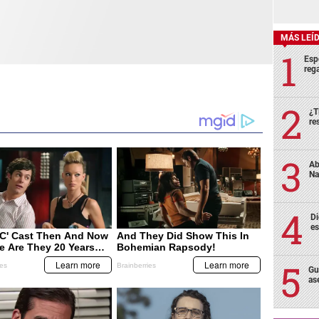
MÁS LEÍ
Esp
rega
¿T
re
Ab
Na
Di
es
Gu
as