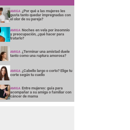
¿Por qué a las mujeres les
AMIGA
gusta tanto quedar impregnadas con
el olor de su pareja?
Noches en vela por insomnio
AMIGA
y preocupación, ¿qué hacer para
tratarlo?
¿Terminar una amistad duele
AMIGA
tanto como una ruptura amorosa?
¿Cabello largo o corto? Elige tu
AMIGA
corte según tu cuello
Entre mujeres: guía para
AMIGA
acompañar a su amiga o familiar con
cáncer de mama