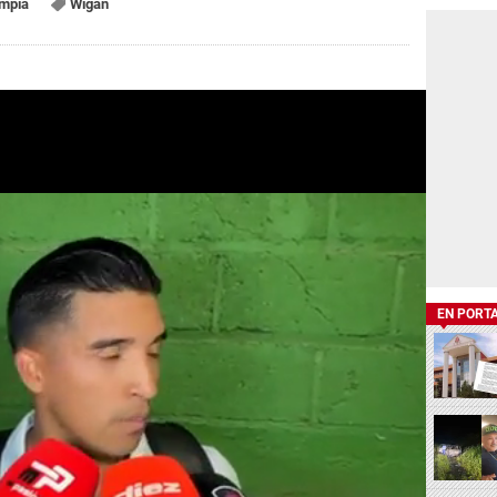
impia
Wigan
EN PORT