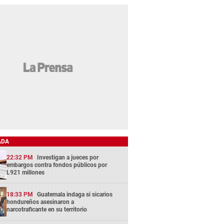
ADA
22:32 PM
Investigan a jueces por
embargos contra fondos públicos por
L921 millones
18:33 PM
Guatemala indaga si sicarios
hondureños asesinaron a
narcotraficante en su territorio