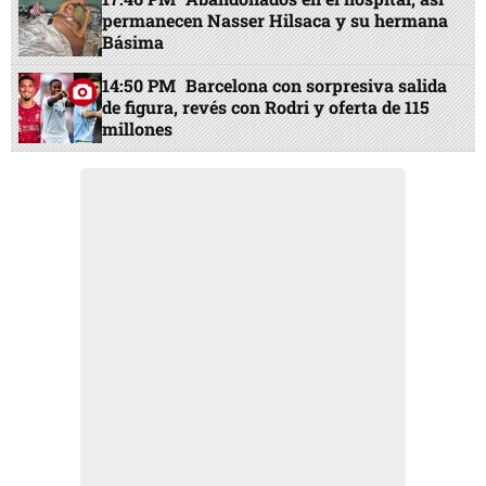
permanecen Nasser Hilsaca y su hermana
Básima
14:50 PM
Barcelona con sorpresiva salida
de figura, revés con Rodri y oferta de 115
millones