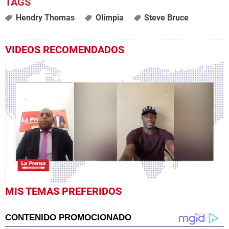
Hendry Thomas
Olimpia
Steve Bruce
VIDEOS RECOMENDADOS
0
MIS TEMAS PREFERIDOS
seconds
of
55
minutes,
16