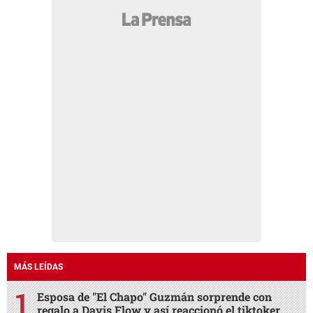
MÁS LEÍDAS
Esposa de "El Chapo" Guzmán sorprende con
regalo a Davis Flow y así reaccionó el tiktoker