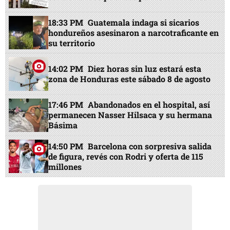
18:33 PM
Guatemala indaga si sicarios
hondureños asesinaron a narcotraficante en
su territorio
14:02 PM
Diez horas sin luz estará esta
zona de Honduras este sábado 8 de agosto
17:46 PM
Abandonados en el hospital, así
permanecen Nasser Hilsaca y su hermana
Básima
14:50 PM
Barcelona con sorpresiva salida
de figura, revés con Rodri y oferta de 115
millones