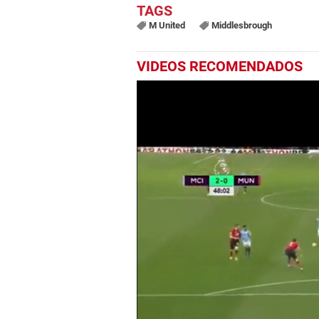
M United
Middlesbrough
VIDEOS RECOMENDADOS