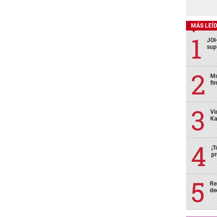
MÁS LEÍ
JOH
sup
Mo
fi
Vi
Ka
¡T
pr
Re
de