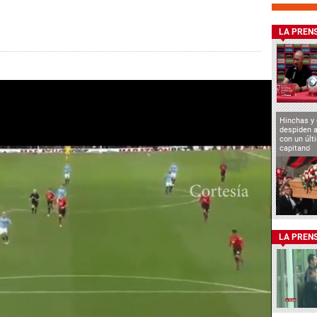
LA PREN
Hinchas y
despiden a
con un últ
capitano'
LA PREN