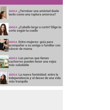
¿Terminar una amistad duele
AMIGA
tanto como una ruptura amorosa?
¿Cabello largo o corto? Elige tu
AMIGA
corte según tu cuello
Entre mujeres: guía para
AMIGA
acompañar a su amiga o familiar con
cáncer de mama
Las perras que tienen
AMIGA
cachorros pueden tener una vejez
más saludable
La nueva feminidad: entre la
AMIGA
independencia y el deseo de una vida
más tranquila