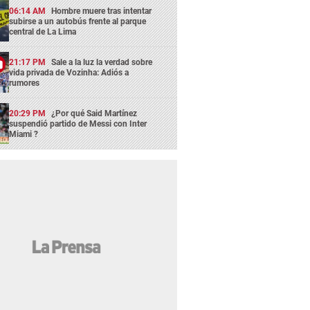
06:14 AM
Hombre muere tras intentar
subirse a un autobús frente al parque
central de La Lima
21:17 PM
Sale a la luz la verdad sobre
vida privada de Vozinha: Adiós a
rumores
20:29 PM
¿Por qué Said Martínez
suspendió partido de Messi con Inter
Miami ?