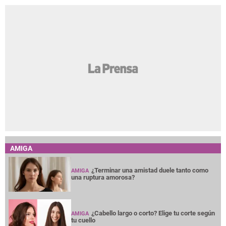
AMIGA
¿Terminar una amistad duele tanto como
AMIGA
una ruptura amorosa?
¿Cabello largo o corto? Elige tu corte según
AMIGA
tu cuello
Entre mujeres: guía para acompañar a su
AMIGA
amiga o familiar con cáncer de mama
Las perras que tienen cachorros pueden
AMIGA
tener una vejez más saludable
La nueva feminidad: entre la independencia
AMIGA