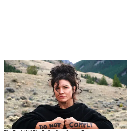
LA PRENSA VIDEOS
Espinel deja de lado las excusas y
fichaje podría debutar: "Está en la
lista..."
Hinchas y excompañeros despiden a
El futuro de Gianni Infantino al frente
Franco Baresi con un último 'Ciao
de la FIFA enfrenta