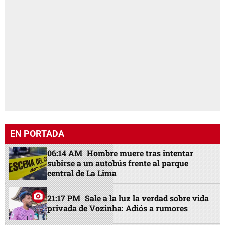
EN PORTADA
06:14 AM
Hombre muere tras intentar
subirse a un autobús frente al parque
central de La Lima
21:17 PM
Sale a la luz la verdad sobre vida
privada de Vozinha: Adiós a rumores
20:29 PM
¿Por qué Said Martínez suspendió
partido de Messi con Inter Miami ?
23:00 PM
171 extranjeros presos en
Honduras: ¿cuáles son los delitos?
13:29 PM
Copa Centroamericana: Olimpia
remonta y queda a un paso de la
clasificación