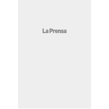
MÁS LEÍDAS
JOH le responde a Dagoberto Aspra ante
supuestas amenazas en audiencia
Acusan de cómplice a novia trans de César
Gastélum por su curiosa reacción en vivo
El dólar vuelve a subir en Honduras: así quedó el