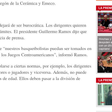
degón de la Cerámica y Emeco.
LA PREN
ejará de ser burocrática. Los dirigentes quieren
trámites. El presidente Guillermo Ramos dijo que
cia de prensa.
Hinchas y
despiden a
con un últ
ue “nuestros basquetbolistas puedan ser tomados en
capitano'
en los Juegos Centroamericanos”, informó Ramos.
larse a ciertas normas, por ejemplo, los dirigentes
ores o jugadores y viceversa. Además, no puede
 de edad. Ellos deben pasar a la división de
LA PREN