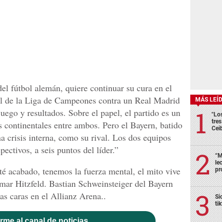
el fútbol alemán, quiere continuar su cura en el
nal de la Liga de Campeones contra un Real Madrid
MÁS LEÍ
juego y resultados. Sobre el papel, el partido es un
"Lo
tre
s continentales entre ambos. Pero el Bayern, batido
Cei
na crisis interna, como su rival. Los dos equipos
ectivos, a seis puntos del líder.”
“M
le
té acabado, tenemos la fuerza mental, el mito vive
pr
tmar Hitzfeld. Bastian Schweinsteiger del Bayern
s caras en el Allianz Arena..
Si
ti
rme al canal de noticias