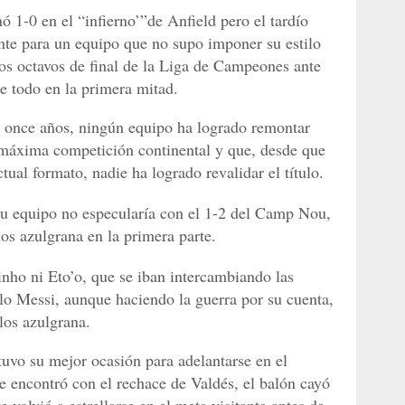
 1-0 en el “infierno’”de Anfield pero el tardío
nte para un equipo que no supo imponer su estilo
os octavos de final de la Liga de Campeones ante
e todo en la primera mitad.
os once años, ningún equipo ha logrado remontar
a máxima competición continental y que, desde que
tual formato, nadie ha logrado revalidar el título.
 su equipo no especularía con el 1-2 del Camp Nou,
os azulgrana en la primera parte.
inho ni Eto’o, que se iban intercambiando las
ólo Messi, aunque haciendo la guerra por su cuenta,
los azulgrana.
tuvo su mejor ocasión para adelantarse en el
 encontró con el rechace de Valdés, el balón cayó
 volvió a estrellarse en el meta visitante antes de