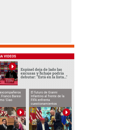
SA VIDEOS
Espinel deja de lado las
excusas y fichaje podría
debutar: "Está en la lista..."
 excompañeros
El futuro de Gianni
 Franco Baresi
Infantino al frente de la
imo 'Ciao
FIFA enfrenta
cuestionamientos