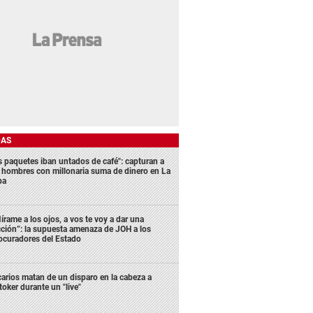
DAS
s paquetes iban untados de café": capturan a
s hombres con millonaria suma de dinero en La
ba
írame a los ojos, a vos te voy a dar una
cción”: la supuesta amenaza de JOH a los
ocuradores del Estado
carios matan de un disparo en la cabeza a
ktoker durante un "live"