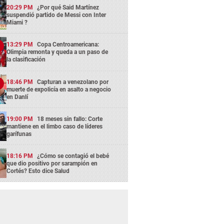
20:29 PM
¿Por qué Said Martínez
suspendió partido de Messi con Inter
Miami ?
13:29 PM
Copa Centroamericana:
Olimpia remonta y queda a un paso de
la clasificación
18:46 PM
Capturan a venezolano por
muerte de expolicía en asalto a negocio
en Danlí
19:00 PM
18 meses sin fallo: Corte
mantiene en el limbo caso de líderes
garífunas
18:16 PM
¿Cómo se contagió el bebé
que dio positivo por sarampión en
Cortés? Esto dice Salud