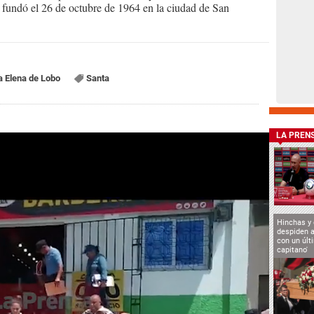
Se fundó el 26 de octubre de 1964 en la ciudad de San
 Elena de Lobo
Santa
LA PREN
Hinchas y
despiden a
con un últ
capitano'