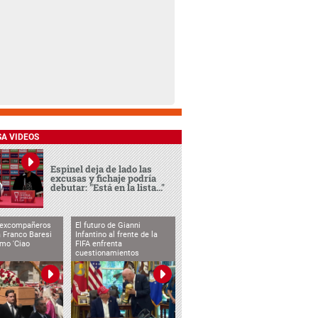
SA VIDEOS
Espinel deja de lado las
excusas y fichaje podría
debutar: "Está en la lista..."
 excompañeros
El futuro de Gianni
 Franco Baresi
Infantino al frente de la
imo 'Ciao
FIFA enfrenta
cuestionamientos