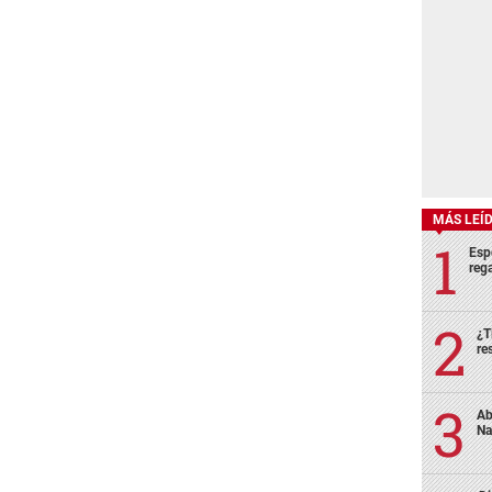
MÁS LEÍ
Esp
rega
¿T
re
Ab
Na