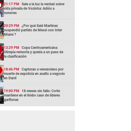
21:17 PM
Sale a la luz la verdad sobre
vida privada de Vozinha: Adiós a
rumores
20:29 PM
¿Por qué Said Martínez
suspendió partido de Messi con Inter
Miami ?
13:29 PM
Copa Centroamericana:
Olimpia remonta y queda a un paso de
la clasificación
18:46 PM
Capturan a venezolano por
muerte de expolicía en asalto a negocio
en Danlí
19:00 PM
18 meses sin fallo: Corte
mantiene en el limbo caso de líderes
garífunas